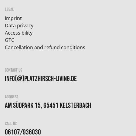
LEGAL
Imprint
Data privacy
Accessibility
GTC
Cancellation and refund conditions
CONTACT US
info[@]platzhirsch-living.de
ADDRESS
Am Südpark 15, 65451 Kelsterbach
CALL US
06107/936030