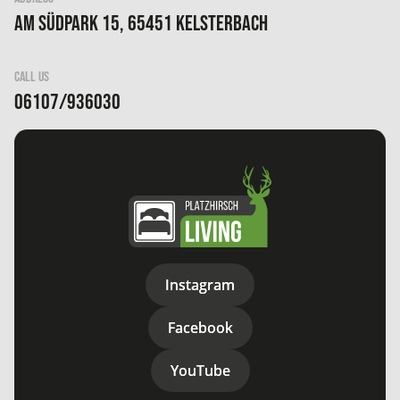
Am Südpark 15, 65451 Kelsterbach
CALL US
06107/936030
Instagram
Instagram
Facebook
Facebook
YouTube
YouTube