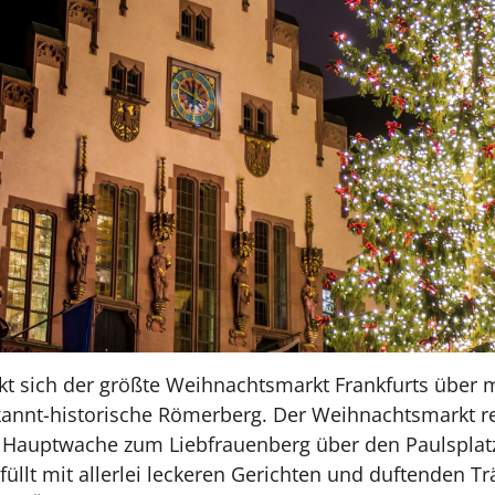
ckt sich der größte Weihnachtsmarkt Frankfurts über 
ekannt-historische Römerberg. Der Weihnachtsmarkt r
 Hauptwache zum Liebfrauenberg über den Paulsplatz
füllt mit allerlei leckeren Gerichten und duftenden T