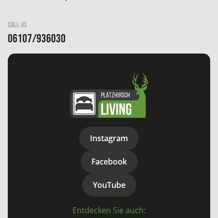
CALL US
06107/936030
Instagram
Instagram
Facebook
Facebook
YouTube
YouTube
Entdecken Sie auch: