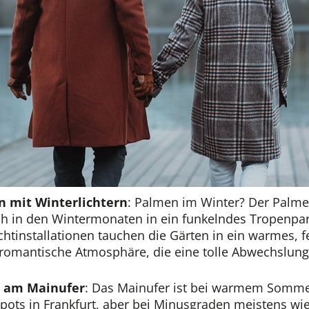
 mit Winterlichtern
: Palmen im Winter? Der Palm
ch in den Wintermonaten in ein funkelndes Tropenpar
chtinstallationen tauchen die Gärten in ein warmes, f
 romantische Atmosphäre, die eine tolle Abwechslun
e am Mainufer
: Das Mainufer ist bei warmem Sommer
pots in Frankfurt, aber bei Minusgraden meistens wie