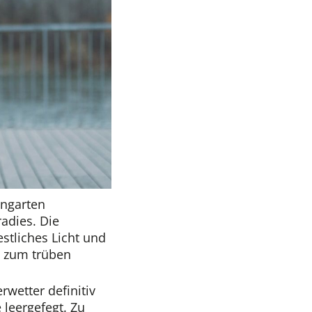
engarten
adies. Die
estliches Licht und
g zum trüben
wetter definitiv
 leergefegt. Zu