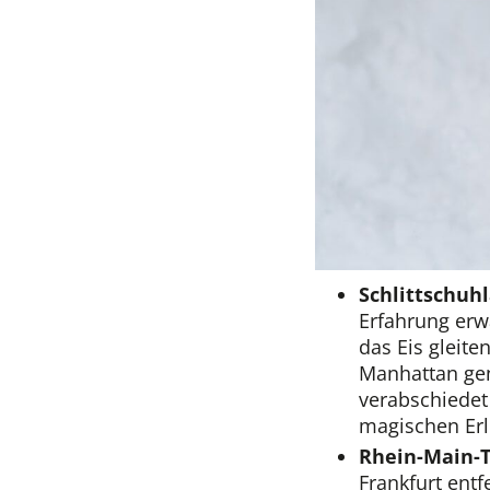
Schlittschuh
Erfahrung erwa
das Eis gleite
Manhattan gen
verabschiedet 
magischen Er
Rhein-Main-
Frankfurt ent